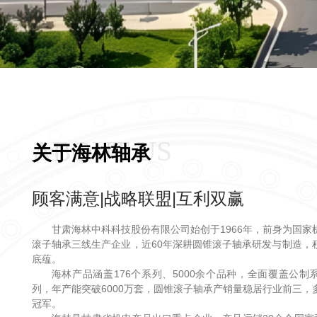
ABOUT US
关于海林轴承
顾客满意|战略联盟|互利双赢
甘肃海林中科科技股份有限公司始创于1966年，前身为国家
滚子轴承三线生产企业，近60年深耕圆锥滚子轴承研发与制造，
底蕴。
海林产品涵盖176个系列、5000余个品种，全面覆盖公制
列，年产能突破6000万套，圆锥滚子轴承产销量稳居行业前三，
冠军。