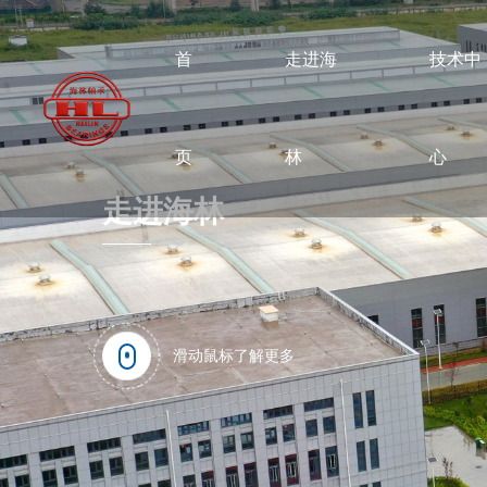
首
走进海
技术中
页
林
心
走进海林
滑动鼠标了解更多