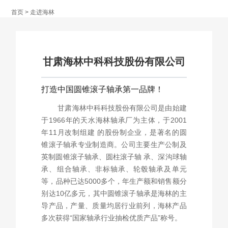
产品中心
首页
>
走进海林
市场营销
甘肃海林中科科技股份有限公司
打造中国圆锥滚子轴承第一品牌！
人力资源
甘肃海林中科科技股份有限公司是由始建
于1966年的天水海林轴承厂为主体，于2001
年11月改制组建 的股份制企业，是著名的圆
锥滚子轴承专业制造商。公司主要生产公制及
联系我们
英制圆锥滚子轴承、圆柱滚子轴 承、深沟球轴
承、组合轴承、非标轴承、轮毂轴承及单元
等，品种已达5000多个，年生产额和销售额分
English
别达10亿多元，其中圆锥滚子轴承是海林的主
导产品，产量、质量均居行业前列，海林产品
多次获得“国家轴承行业抽检优质产品”称号。