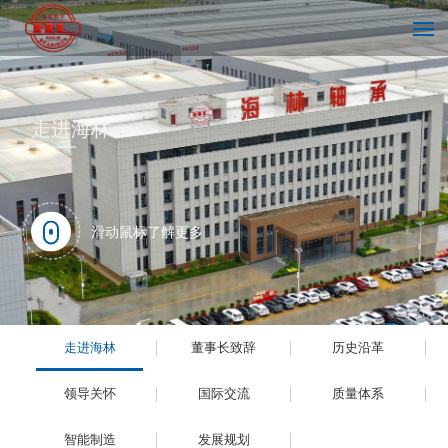
首页
走进海林
走进海林
滑动鼠标了解更多
技术中心
走进海林
董事长致辞
历史沿革
新闻中心
领导关怀
国际交流
质量体系
智能制造
发展规划