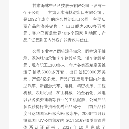
甘肃海林中科科技股份有限公司下设有一
个子公司——甘肃天水海林进出口有限公司，
是1992年成立 的综合性进出口公司，主要负
责产品的海外销售，年出口额达5000多万美
元，客户已覆盖世界40多个国家 和地区，产
品广泛受到国内外客户的青睐与信任。
公司专业生产圆锥滚子轴承、圆柱滚子轴
承、深沟球轴承和卡车轮毂单元、轿车轮毂单
元，现有职工1100多人，年产各类高精度圆锥
滚子轴承5000多万套，出口创汇5000万美
元，产值8亿多元。产品广泛应用于国内外重
型汽车、新能源汽车、电机、精密机床、工程
机械、农用机械、矿山机械、冶金石化、风电
以及各类变速箱等行业的主机配套。公司产品
多次获得行业抽检优秀产品称号，目前产品精
度可达到国际P6级和P5级水平。2006年1月取
得德国TUV公司颁发的ISO/TS16949质量管理
体系认证证书，2017年10月完成了