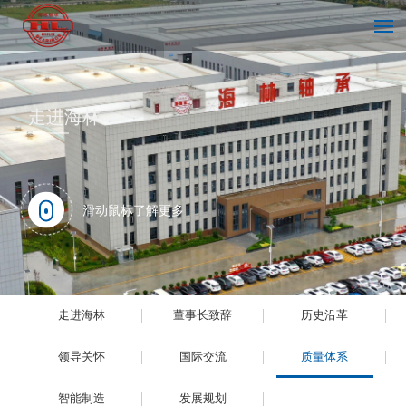
首页
走进海林
走进海林
滑动鼠标了解更多
技术中心
走进海林
董事长致辞
历史沿革
新闻中心
领导关怀
国际交流
质量体系
智能制造
发展规划