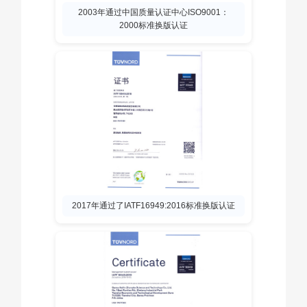
2003年通过中国质量认证中心ISO9001：
2000标准换版认证
2017年通过了IATF16949:2016标准换版认证