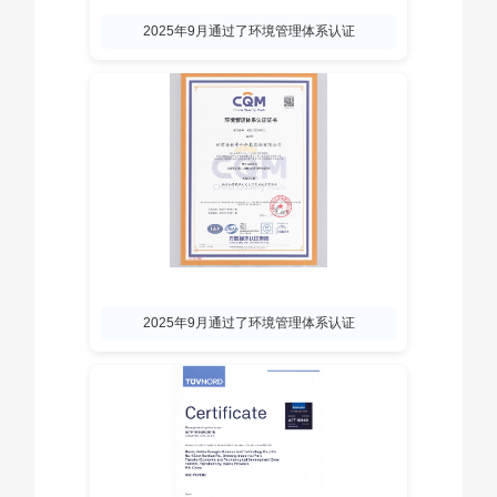
2025年9月通过了环境管理体系认证
2025年9月通过了环境管理体系认证