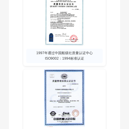
1997年通过中国船级社质量认证中心
ISO9002：1994标准认证