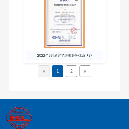
2022年9月通过了环境管理体系认证
1
2