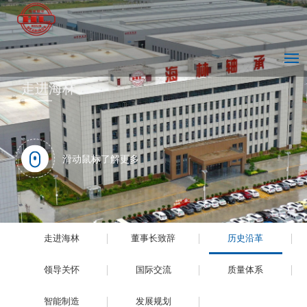
首
走
技
新
产
市
人
联
Englis
走进海林
页
进
术
闻
品
场
力
系
海
中
中
中
营
资
我
滑动鼠标了解更多
林
心
心
心
销
源
们
走进海林
董事长致辞
历史沿革
领导关怀
国际交流
质量体系
智能制造
发展规划