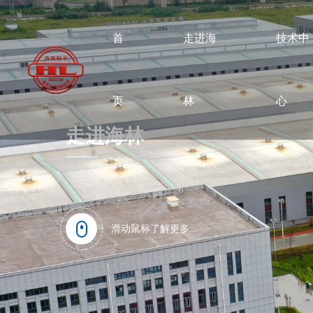
首
走进海
技术中
页
林
心
走进海林
滑动鼠标了解更多