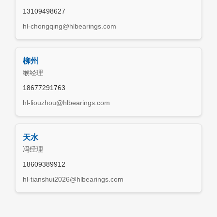
13109498627
hl-chongqing@hlbearings.com
柳州
缑经理
18677291763
hl-liouzhou@hlbearings.com
天水
冯经理
18609389912
hl-tianshui2026@hlbearings.com