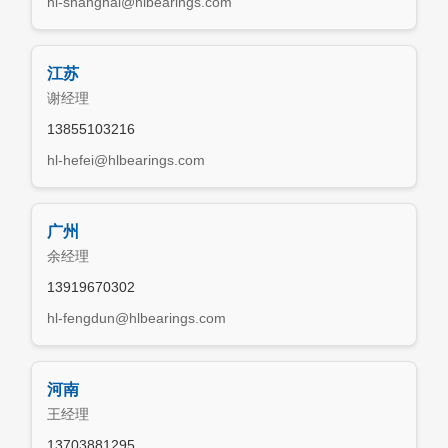
hl-shanghai@hlbearings.com
江苏
谢经理
13855103216
hl-hefei@hlbearings.com
广州
余经理
13919670302
hl-fengdun@hlbearings.com
河南
王经理
13703881295