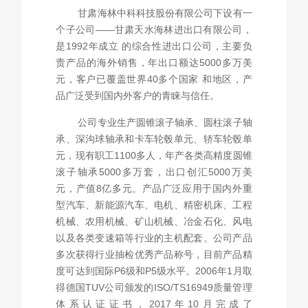
甘肃海林中科科技股份有限公司下设有一
个子公司——甘肃天水海林进出口有限公司，
是1992年成立 的综合性进出口公司，主要负
责产品的海外销售，年出口额达5000多万美
元，客户已覆盖世界40多个国家 和地区，产
品广泛受到国内外客户的青睐与信任。
公司专业生产圆锥滚子轴承、圆柱滚子轴
承、深沟球轴承和卡车轮毂单元、轿车轮毂单
元，现有职工1100多人，年产各类高精度圆锥
滚子轴承5000多万套，出口创汇5000万美
元，产值8亿多元。产品广泛应用于国内外重
型汽车、新能源汽车、电机、精密机床、工程
机械、农用机械、矿山机械、冶金石化、风电
以及各类变速箱等行业的主机配套。公司产品
多次获得行业抽检优秀产品称号，目前产品精
度可达到国际P6级和P5级水平。2006年1月取
得德国TUV公司颁发的ISO/TS16949质量管理
体系认证证书，2017年10月完成了