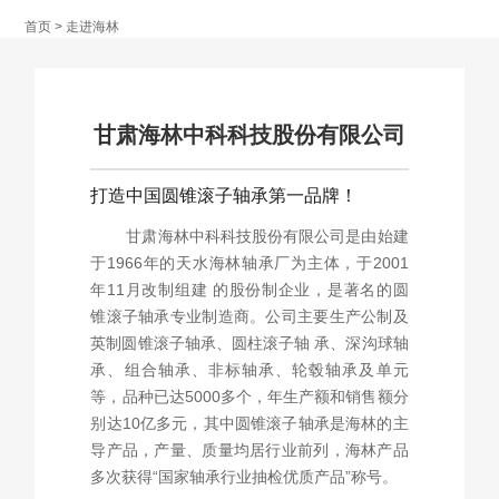
产品中心
首页
>
走进海林
市场营销
甘肃海林中科科技股份有限公司
打造中国圆锥滚子轴承第一品牌！
人力资源
甘肃海林中科科技股份有限公司是由始建
于1966年的天水海林轴承厂为主体，于2001
年11月改制组建 的股份制企业，是著名的圆
锥滚子轴承专业制造商。公司主要生产公制及
联系我们
英制圆锥滚子轴承、圆柱滚子轴 承、深沟球轴
承、组合轴承、非标轴承、轮毂轴承及单元
等，品种已达5000多个，年生产额和销售额分
English
别达10亿多元，其中圆锥滚子轴承是海林的主
导产品，产量、质量均居行业前列，海林产品
多次获得“国家轴承行业抽检优质产品”称号。