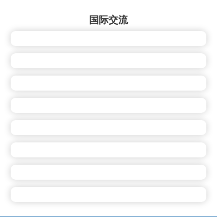
国际交流
公司参加美国AAPEX展
董事长包广利走访美国客户
美国客户来公司考察
参加GPC供应商大会
公司销售代表拜访美国客户
斯洛伐克客商来公司考察
总经理包广利走访美国客户
印度客商来公司考察