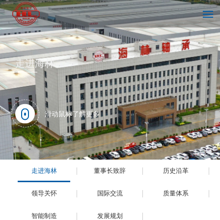
首页
走进海林
走进海林
滑动鼠标了解更多
技术中心
走进海林
董事长致辞
历史沿革
新闻中心
领导关怀
国际交流
质量体系
智能制造
发展规划