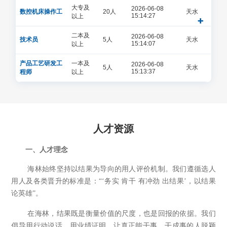
产品中心
大专及
2026-06-08
数控机床操作工
20人
天水
15:14:27
以上
二本及
2026-06-08
技术员
5人
天水
15:14:07
以上
市场营销
产品工艺研发工
一本及
2026-06-08
5人
天水
15:13:37
程师
以上
人力资源
人才资源
联系我们
一、
人才理念
海林始终坚持以结果为导向的用人评价机制。我们遵循选人
用人及各类晋升的标准是：“
‘
务实 肯干 有冲劲 出结果’，以结果
English
论英雄
”
。
在海林，结果既是衡量价值的尺度，也是回报的依据。我们
倡导用行动说话、用业绩证明，让真正能干事、干成事的人脱颖