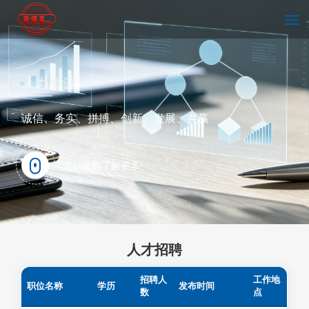
首页
人力资源
诚信、务实、拼搏、创新、发展、共赢
走进海林
滑动鼠标了解更多
技术中心
人才招聘
新闻中心
招聘人
工作地
职位名称
学历
发布时间
数
点