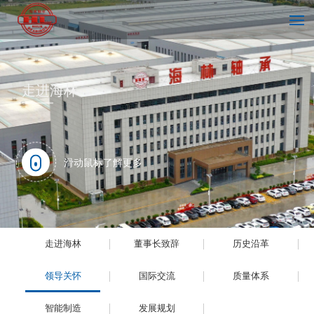
首页
走进海林
走进海林
滑动鼠标了解更多
技术中心
走进海林
董事长致辞
历史沿革
新闻中心
领导关怀
国际交流
质量体系
智能制造
发展规划