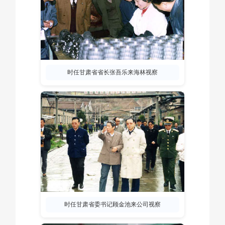
时任甘肃省省长张吾乐来海林视察
时任甘肃省委书记顾金池来公司视察