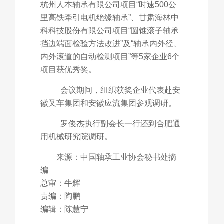
杭州人本轴承有限公司项目“时速500公
里高铁牵引电机绝缘轴承”、甘肃海林中
科科技股份有限公司项目“圆锥滚子轴承
挡边端面检验方法改进”及“轴承内外径、
内外滚道的自动检测项目”等5家企业6个
项目获优秀奖。
会议期间，组织获奖企业代表赴安
徽叉车集团和安徽应流集团参观调研。
罗俊杰执行副会长一行还到合肥通
用机械研究院调研。
来源：中国轴承工业协会秘书处摘
编
总审：牛辉
责编：陶鹏
编辑：陈慧宁