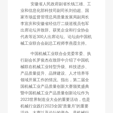
安徽省人民政府副省长钱三雄、工
业和信息化部科技司副司长刘伯超、国
家市场监督管理总局质量发展局副局长
李宣庆和安徽省经信厅二级巡视员包军
出席论坛并致辞。获奖企业和行业协会
代表等近300人出席论坛。论坛由中国机
械工业联合会副总工程师李燕霞主持。
中国机械工业联合会党委常委、执
行副会长罗俊杰在致辞中介绍了中国机
械联在机械工业转型升级、科技进步、
产品质量提升、品牌建设、人才培养等
领域开展工作的情况。指出，第二届全
国机械工业产品质量创新大赛颁奖盛典
暨中国机械工业产品质量创新论坛作为
2023世界制造业大会的重要活动，也是
机械行业践行2023全国“质量月”的重要
活动。大赛以及论坛的举办，是机械行