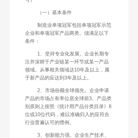
（一）基本条件
制造业单项冠军包括单项冠军示范
企业和单项冠军产品两类。须满足以下
条件：
1、坚持专业化发展。企业长期专
注并深耕于产业链某一环节或某一产品
领域。从事相关领域达10年及以上，属
于新产品的应达到3年及以上。
2、市场份额全球领先。企业申请
产品的市场占有率位居全球前3。产品类
别原则上按照《统计用产品分类目录》8
位或10位代码，难以准确归入的应符合
行业普遍认可的惯例。
3、创新能力强。企业生产技术、