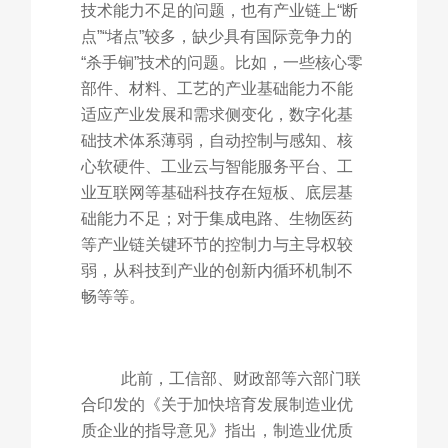
技术能力不足的问题，也有产业链上“断
点”“堵点”较多，缺少具有国际竞争力的
“杀手锏”技术的问题。比如，一些核心零
部件、材料、工艺的产业基础能力不能
适应产业发展和需求侧变化，数字化基
础技术体系薄弱，自动控制与感知、核
心软硬件、工业云与智能服务平台、工
业互联网等基础科技存在短板、底层基
础能力不足；对于集成电路、生物医药
等产业链关键环节的控制力与主导权较
弱，从科技到产业的创新内循环机制不
畅等等。
此前，工信部、财政部等六部门联
合印发的《关于加快培育发展制造业优
质企业的指导意见》指出，制造业优质