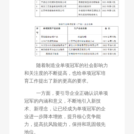
随着制造业单项冠军的社会影响力
和关注度的不断提高，也给单项冠军培
育工作提出了新的更高的要求。
一方面，要引导企业正确认识单项
冠军的内涵和意义，不断地引入新技
术、新理念，让已经成为单项冠军的企
业进一步降本增效，提升核心竞争能
力，提高抗风险能力，保持和巩固领先
地位。