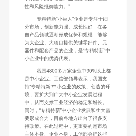
性和风险抵御能力。”
专精特新“小巨人”企业是专注于细
分市场，创新能力强、成长性好，在各
自产品领域逐渐形成优势和规模，能够
为大企业、大项目提供关键零部件、元
器件和配套产品的企业，是“专精特新”中
小企业中的优势代表。
我国4800多万家企业中90%以上都
是中小企业。工信部领导表示，我国支
持“专精特新”中小企业的政策、创造的环
境，要扩大到广大中小企业发展过程
中，从而支撑工业经济的稳定和增长。
同时，“专精特新”中小企业发展和壮大需
要形成合力，目前各地方出台了很多支
持政策。在此过程中，更重要的是市场
主体本身、企业本身，工信部会把这些