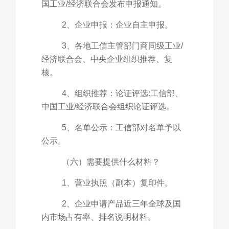
国工业/经济联合会发布申报通知。
2、企业申报：企业自主申报。
3、各地工信主管部门商同级工业/
经济联合会、中央企业组织推荐、复
核。
4、组织推荐：论证评选:工信部、
中国工业/经济联合会组织论证评选。
5、名单公示：工信部对名单予以
公示。
（六）需要提供什么材料？
1、营业执照（副本）复印件。
2、企业申请产品近三年全球及国
内市场占有率、排名说明材料。