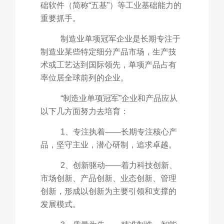
础软件（简称“五基”）等工业基础能力的
重要抓手。
制造业单项冠军企业是长期专注于
制造业某些特定细分产品市场，生产技
术或工艺达到国际领先，单项产品占有
率位居全球前列的企业。
“制造业单项冠军”企业和产品应从
以下几方面努力去培育：
1、专注执着——长期专注核心产
品，坚守主业，潜心研制，追求卓越。
2、创新驱动——着力科技创新、
市场创新、产品创新、业态创新、管理
创新，形成以创新为主要引领和支撑的
发展模式。