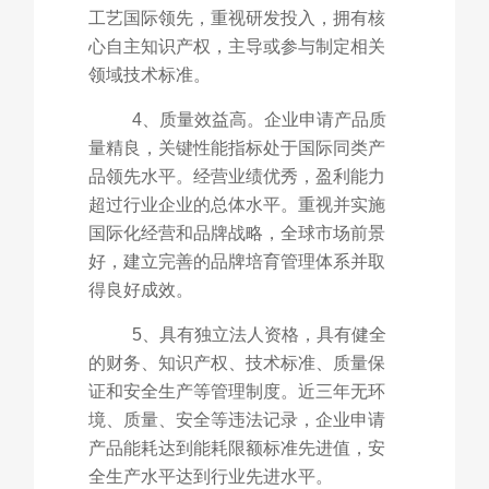
工艺国际领先，重视研发投入，拥有核
心自主知识产权，主导或参与制定相关
领域技术标准。
4、质量效益高。企业申请产品质
量精良，关键性能指标处于国际同类产
品领先水平。经营业绩优秀，盈利能力
超过行业企业的总体水平。重视并实施
国际化经营和品牌战略，全球市场前景
好，建立完善的品牌培育管理体系并取
得良好成效。
5、具有独立法人资格，具有健全
的财务、知识产权、技术标准、质量保
证和安全生产等管理制度。近三年无环
境、质量、安全等违法记录，企业申请
产品能耗达到能耗限额标准先进值，安
全生产水平达到行业先进水平。