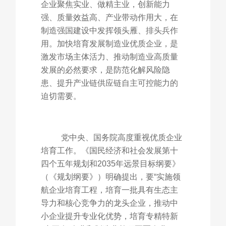
企业聚焦实业、做精主业，创新能力
强、质量效益高、产业带动作用大，在
制造强国建设中发挥领头雁、排头兵作
用。加快培育发展制造业优质企业，是
激发市场主体活力、推动制造业高质量
发展的必然要求，是防范化解风险隐
患、提升产业链供应链自主可控能力的
迫切需要。
党中央、国务院高度重视优质企业
培育工作。《国民经济和社会发展第十
四个五年规划和2035年远景目标纲要》
（《规划纲要》）明确提出，要“实施领
航企业培育工程，培育一批具有生态主
导力和核心竞争力的龙头企业，推动中
小企业提升专业化优势，培育专精特新