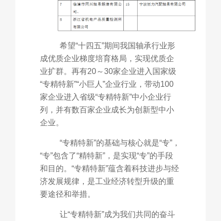
希望“十四五”期间我国轴承行业形
成优质企业梯度培育格局，实现优质企
业扩群。再有20～30家企业进入国家级
“专精特新”“小巨人”企业行业，带动100
家企业进入省级“专精特新”中小企业行
列，并有数百家企业成长为创新型中小
企业。
“专精特新”的基础与核心就是“专”，
“专”包含了“精特新”，是实现“专”的手段
和目的。“专精特新”蕴含着科技进步与经
济发展规律，是工业经济转型升级的重
要途径和举措。
让“专精特新”成为我们共同的奋斗