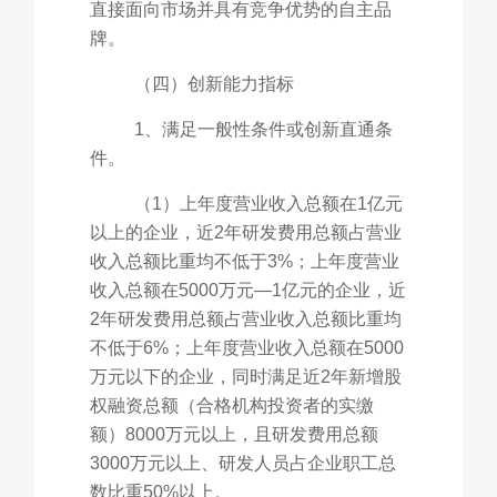
直接面向市场并具有竞争优势的自主品
牌。
（四）创新能力指标
1、满足一般性条件或创新直通条
件。
（1）上年度营业收入总额在1亿元
以上的企业，近2年研发费用总额占营业
收入总额比重均不低于3%；上年度营业
收入总额在5000万元—1亿元的企业，近
2年研发费用总额占营业收入总额比重均
不低于6%；上年度营业收入总额在5000
万元以下的企业，同时满足近2年新增股
权融资总额（合格机构投资者的实缴
额）8000万元以上，且研发费用总额
3000万元以上、研发人员占企业职工总
数比重50%以上。