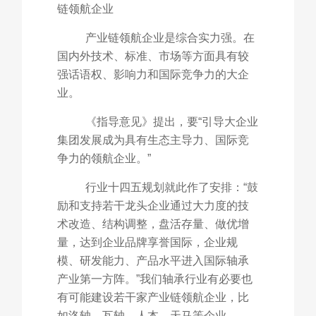
链领航企业
产业链领航企业是综合实力强。在
国内外技术、标准、市场等方面具有较
强话语权、影响力和国际竞争力的大企
业。
《指导意见》提出，要“引导大企业
集团发展成为具有生态主导力、国际竞
争力的领航企业。”
行业十四五规划就此作了安排：“鼓
励和支持若干龙头企业通过大力度的技
术改造、结构调整，盘活存量、做优增
量，达到企业品牌享誉国际，企业规
模、研发能力、产品水平进入国际轴承
产业第一方阵。”我们轴承行业有必要也
有可能建设若干家产业链领航企业，比
如洛轴、瓦轴、人本、天马等企业。