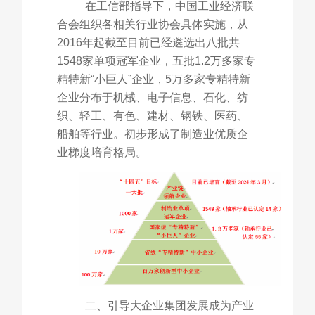
在工信部指导下，中国工业经济联
合会组织各相关行业协会具体实施，从
2016年起截至目前已经遴选出八批共
1548家单项冠军企业，五批1.2万多家专
精特新“小巨人”企业，5万多家专精特新
企业分布于机械、电子信息、石化、纺
织、轻工、有色、建材、钢铁、医药、
船舶等行业。初步形成了制造业优质企
业梯度培育格局。
二、引导大企业集团发展成为产业