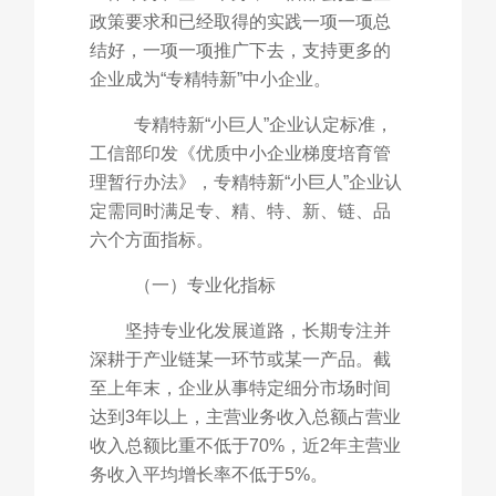
政策要求和已经取得的实践一项一项总
结好，一项一项推广下去，支持更多的
企业成为“专精特新”中小企业。
专精特新“小巨人”企业认定标准，
工信部印发《优质中小企业梯度培育管
理暂行办法》，专精特新“小巨人”企业认
定需同时满足专、精、特、新、链、品
六个方面指标。
（一）专业化指标
坚持专业化发展道路，长期专注并
深耕于产业链某一环节或某一产品。截
至上年末，企业从事特定细分市场时间
达到3年以上，主营业务收入总额占营业
收入总额比重不低于70%，近2年主营业
务收入平均增长率不低于5%。