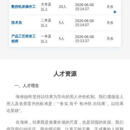
产品中心
大专及
2026-06-08
数控机床操作工
20人
天水
15:14:27
以上
二本及
2026-06-08
技术员
5人
天水
15:14:07
以上
市场营销
产品工艺研发工
一本及
2026-06-08
5人
天水
15:13:37
程师
以上
人力资源
人才资源
联系我们
一、
人才理念
海林始终坚持以结果为导向的用人评价机制。我们遵循选人
用人及各类晋升的标准是：“
‘
务实 肯干 有冲劲 出结果’，以结果
English
论英雄
”
。
在海林，结果既是衡量价值的尺度，也是回报的依据。我们
倡导用行动说话、用业绩证明，让真正能干事、干成事的人脱颖