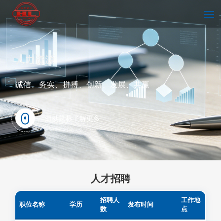
首页
人力资源
诚信、务实、拼搏、创新、发展、共赢
走进海林
滑动鼠标了解更多
技术中心
人才招聘
新闻中心
招聘人
工作地
职位名称
学历
发布时间
数
点