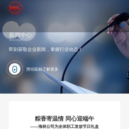
首
走
技
新
产
市
人
联
Englis
新闻中心
页
进
术
闻
品
场
力
系
即刻获取企业新闻，掌握行业动态！
海
中
中
中
营
资
我
滑动鼠标了解更多
林
心
心
心
销
源
们
粽香寄温情 同心迎端午
——海林公司为全体职工发放节日礼盒