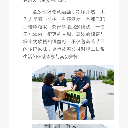
在烟火气中交融流淌。
发放现场暖意融融，秩序井然。工
作人员细心分拣、有序派发，各部门职
工错峰领取，欢声笑语此起彼伏。一份
份礼盒内，蜜枣的甘甜、豆沙的绵密与
糯米的软糯相得益彰，不仅包裹着节日
的传统风味，更承载着公司对职工日常
生活的细致体察与真切关怀。